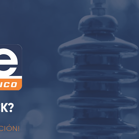
CK?
CIÓN!