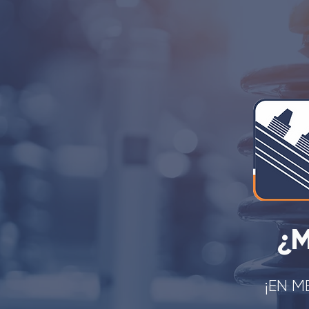
¿M
¡EN M